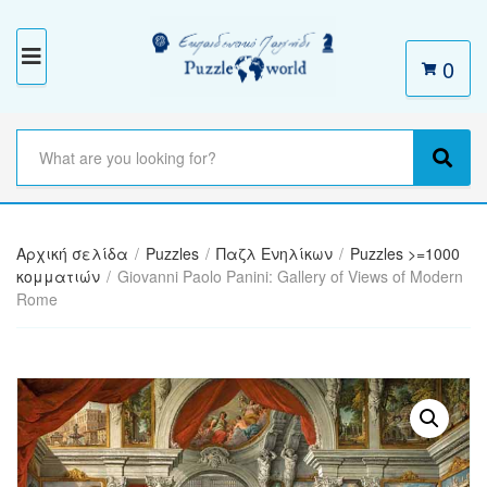
0
M
E
N
S
e
C
S
U
a
a
e
r
t
a
c
e
r
h
Αρχική σελίδα
/
Puzzles
/
Παζλ Ενηλίκων
/
Puzzles >=1000
g
c
t
κομματιών
/
Giovanni Paolo Panini: Gallery of Views of Modern
o
h
e
Rome
r
x
y
t
n
a
m
e