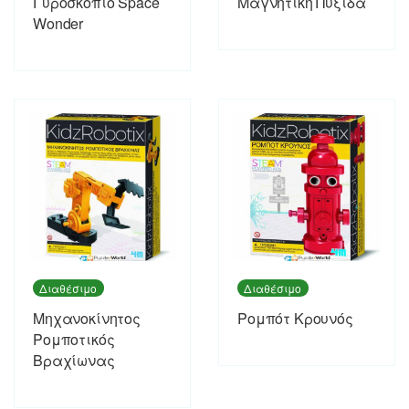
Γυροσκόπιο Space
Μαγνητική Πυξίδα
Wonder
Διαθέσιμο
Διαθέσιμο
Μηχανοκίνητος
Ρομπότ Κρουνός
Ρομποτικός
Βραχίωνας