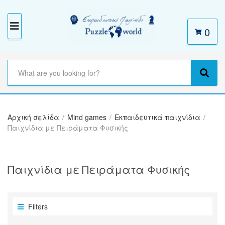
0
M
E
N
S
e
C
S
U
a
a
e
r
t
a
c
e
r
h
Αρχική σελίδα
/
Mind games
/
Εκπαιδευτικά παιχνίδια
/
g
c
t
Παιχνίδια με Πειράματα Φυσικής
o
h
e
r
x
y
t
n
Παιχνίδια με Πειράματα Φυσικής
a
m
e
Filters