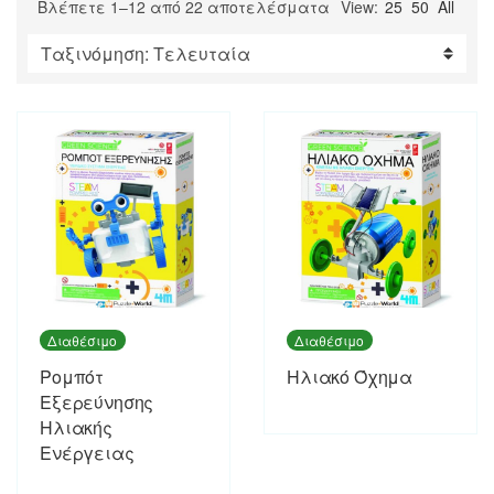
Sorted
Βλέπετε 1–12 από 22 αποτελέσματα
View:
25
50
All
by
latest
Διαθέσιμο
Διαθέσιμο
Ρομπότ
Ηλιακό Όχημα
Εξερεύνησης
Ηλιακής
Ενέργειας