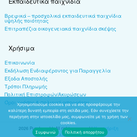
Εκπαιδευτικά παιχνίδια
Βρεφικά – προσχολικά εκπαιδευτικά παιχνίδια
υψηλής ποιότητας
Επιτραπέζια οικογενειακά παιχνίδια σκέψης
Χρήσιμα
Επικοινωνία
Εκδήλωση Ενδιαφέροντος για Παραγγελία
Έξοδα Αποστολής
Τρόποι Πληρωμής
Πολιτική Επιστροφών/Ακυρώσεων
Όροι χρήσης & πολιτική απορρήτου
Χρησιμοποιούμε cookies για να σας προσφέρουμε την
καλύτερη δυνατή εμπειρία στη σελίδα μας. Εάν συνεχίσετε την
περιήγηση στην ιστοσελίδα μας, συμφωνείτε με τη χρήση των
cookies.
2026 Puzzleworld. All rights reserved |
Υποστήριξη
Συμφωνώ
Πολιτική απορρήτου
ιστοσελίδων
-
dezitech.