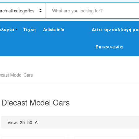
S
e
a
r
ολογία
Τέχνη
Artists info
Δείτε την συλλογή μα
c
h
t
Επικοινωνία
e
x
t
ecast Model Cars
Diecast Model Cars
View:
25
50
All