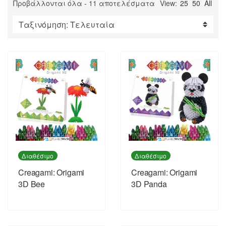
Sorted
Προβάλλονται όλα - 11 αποτελέσματα
View:
25
50
All
by
latest
Διαθέσιμο
Διαθέσιμο
Creagami: Origami
Creagami: Origami
3D Bee
3D Panda