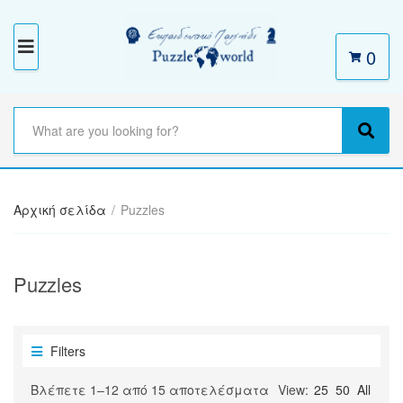
0
M
E
N
S
e
C
S
U
a
a
e
r
t
a
c
e
r
h
Αρχική σελίδα
/
Puzzles
g
c
t
o
h
e
r
x
y
Puzzles
t
n
a
m
e
Filters
Sorted
Βλέπετε 1–12 από 15 αποτελέσματα
View:
25
50
All