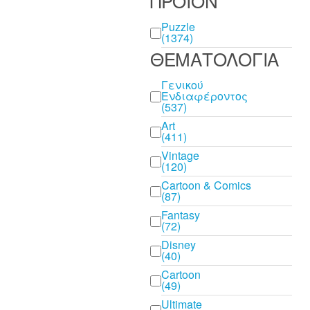
ΠΡΟΪΟΝ
ΠΡΟΪΟΝ
Puzzle
(1374)
ΘΕΜΑΤΟΛΟΓΙΑ
ΘΕΜΑΤΟΛΟΓΙΑ
Γενικού
Ενδιαφέροντος
(537)
Art
(411)
Vintage
(120)
Cartoon & Comics
(87)
Fantasy
(72)
Disney
(40)
Cartoon
(49)
Ultimate