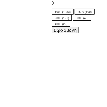
Σ
ΚΟΜΜΑΤΙΑ -
1000
(1083)
1500
(100)
ΚΑΤΑΣΚΕΥΑΣΤΗΣ
2000
(121)
3000
(48)
4000
(22)
Εφαρμογή