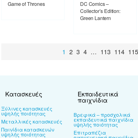
Game of Thrones
DC Comics –
Collector’s Edition:
Green Lantern
1
2
3
4
…
113
114
11
Κατασκευές
Εκπαιδευτικά
παιχνίδια
Ξύλινες κατασκευές
υψηλής ποιότητας
Βρεφικά – προσχολικά
εκπαιδευτικά παιχνίδια
Μεταλλικές κατασκευές
υψηλής ποιότητας
Παινίδια κατασκευών
Επιτραπέζια
υψηλής ποιότητας
οικογενειακά παιχνίδια