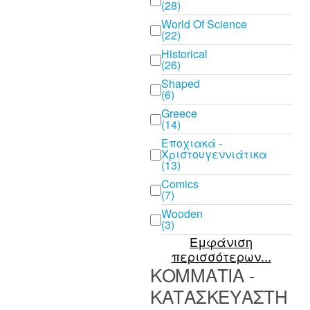
(28)
World Of Science
(22)
Historical
(26)
Shaped
(6)
Greece
(14)
Εποχιακά -
Χριστουγεννιάτικα
(13)
Comics
(7)
Wooden
(3)
Εμφάνιση
περισσότερων...
ΚΟΜΜΑΤΙΑ -
ΚΑΤΑΣΚΕΥΑΣΤΗ