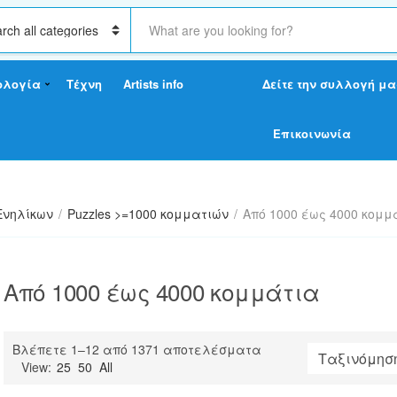
S
e
a
r
ολογία
Τέχνη
Artists info
Δείτε την συλλογή μα
c
h
t
Επικοινωνία
e
x
t
Ενηλίκων
/
Puzzles >=1000 κομματιών
/
Από 1000 έως 4000 κομμ
Από 1000 έως 4000 κομμάτια
Sorted
Βλέπετε 1–12 από 1371 αποτελέσματα
by
View:
25
50
All
latest