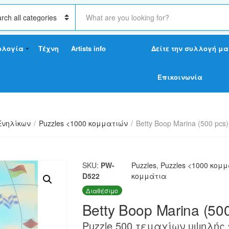
S
e
a
r
ολογία
Τέχνη
Artists info
Δείτε την συλλογή μα
c
h
t
Επικοινωνία
e
x
t
Ενηλίκων
/
Puzzles <1000 κομματιών
/
Betty Boop Marina (500 pcs)
SKU:
PW-
Puzzles
,
Puzzles <1000 κομ
D522
κομμάτια
Διαθέσιμο
Betty Boop Marina (500
Puzzle 500 τεμαχίων υψηλής 