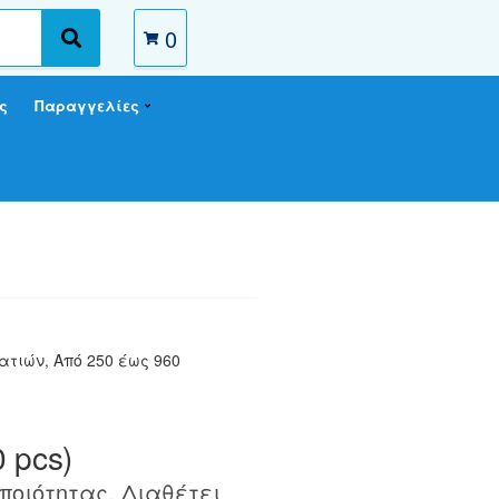
0
S
e
a
ς
Παραγγελίες
r
c
h
ματιών
,
Από 250 έως 960
 pcs)
ποιότητας. Διαθέτει