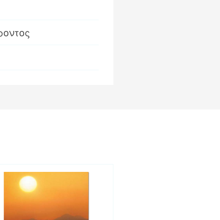
ροντος