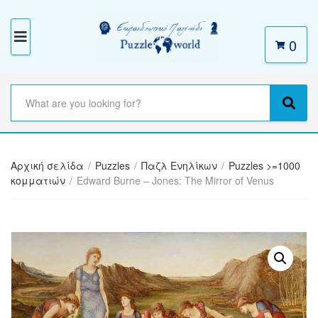
0
M
E
N
S
e
C
S
U
a
a
e
r
t
a
c
e
r
h
Αρχική σελίδα
/
Puzzles
/
Παζλ Ενηλίκων
/
Puzzles >=1000
g
c
t
κομματιών
/
Edward Burne – Jones: The Mirror of Venus
o
h
e
r
x
y
t
n
a
m
e