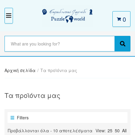
0
M
E
N
S
e
C
S
U
a
a
e
r
t
a
c
e
r
h
Αρχική σελίδα
/
Τα προϊόντα μας
g
c
t
o
h
e
r
x
y
Τα προϊόντα μας
t
n
a
m
e
Filters
Sorted
Προβάλλονται όλα - 10 αποτελέσματα
View:
25
50
All