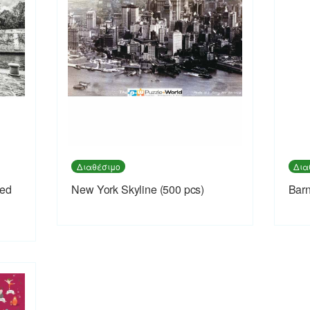
Διαθέσιμο
Δια
red
New York Skyline (500 pcs)
Barn