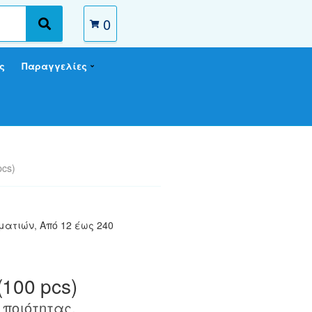
0
S
e
a
ς
Παραγγελίες
r
c
h
pcs)
μματιών
,
Από 12 έως 240
(100 pcs)
ποιότητας.