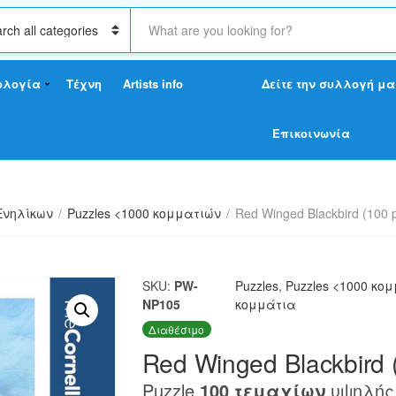
S
e
a
r
ολογία
Τέχνη
Artists info
Δείτε την συλλογή μα
c
h
t
Επικοινωνία
e
x
t
Ενηλίκων
/
Puzzles <1000 κομματιών
/
Red Winged Blackbird (100 
SKU:
PW-
Puzzles
,
Puzzles <1000 κο
NP105
κομμάτια
Διαθέσιμο
Red Winged Blackbird 
Puzzle
100 τεμαχίων
υψηλής 