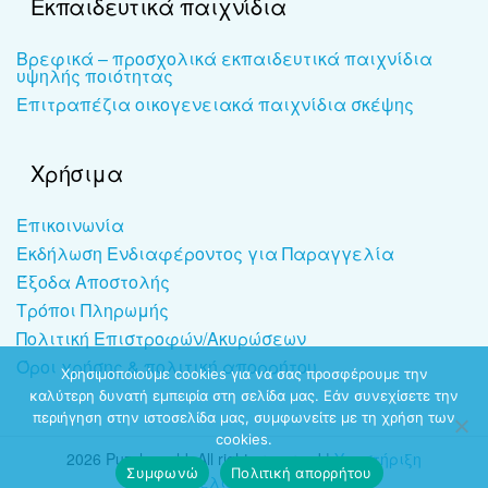
Εκπαιδευτικά παιχνίδια
Βρεφικά – προσχολικά εκπαιδευτικά παιχνίδια
υψηλής ποιότητας
Επιτραπέζια οικογενειακά παιχνίδια σκέψης
Χρήσιμα
Επικοινωνία
Εκδήλωση Ενδιαφέροντος για Παραγγελία
Έξοδα Αποστολής
Τρόποι Πληρωμής
Πολιτική Επιστροφών/Ακυρώσεων
Όροι χρήσης & πολιτική απορρήτου
Χρησιμοποιούμε cookies για να σας προσφέρουμε την
καλύτερη δυνατή εμπειρία στη σελίδα μας. Εάν συνεχίσετε την
περιήγηση στην ιστοσελίδα μας, συμφωνείτε με τη χρήση των
cookies.
2026 Puzzleworld. All rights reserved |
Υποστήριξη
Συμφωνώ
Πολιτική απορρήτου
ιστοσελίδων
-
dezitech.