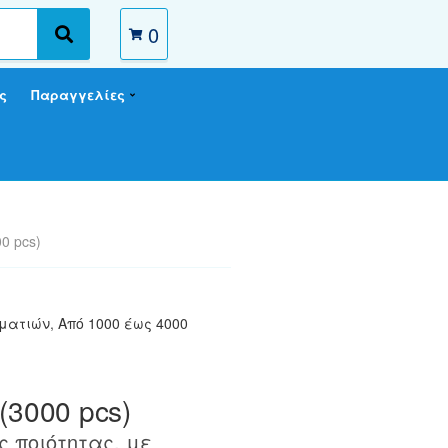
0
S
e
a
ς
Παραγγελίες
r
c
h
00 pcs)
μματιών
,
Από 1000 έως 4000
 (3000 pcs)
 ποιότητας, με