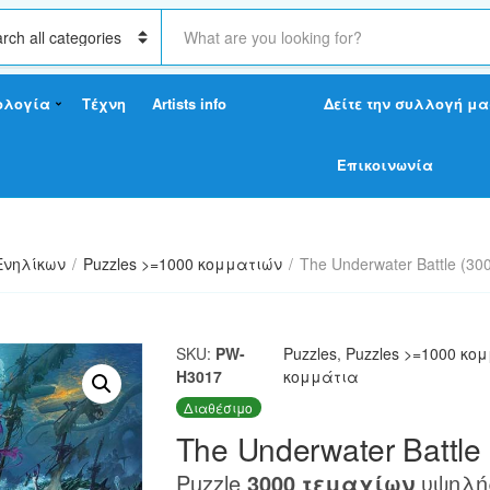
S
e
a
r
ολογία
Τέχνη
Artists info
Δείτε την συλλογή μα
c
h
t
Επικοινωνία
e
x
t
Ενηλίκων
/
Puzzles >=1000 κομματιών
/
The Underwater Battle (30
SKU:
PW-
Puzzles
,
Puzzles >=1000 κο
H3017
κομμάτια
Διαθέσιμο
The Underwater Battle
Puzzle
3000 τεμαχίων
υψηλής