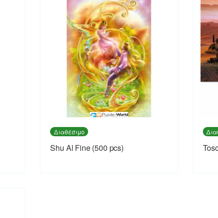
Διαθέσιμο
Δια
Shu Al Fine (500 pcs)
Tosc