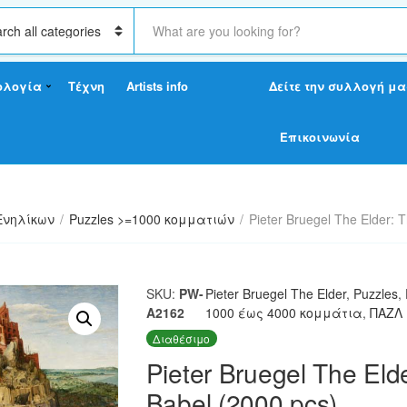
S
e
a
r
ολογία
Τέχνη
Artists info
Δείτε την συλλογή μα
c
h
t
Επικοινωνία
e
x
t
Ενηλίκων
/
Puzzles >=1000 κομματιών
/
Pieter Bruegel The Elder: 
SKU:
PW-
Pieter Bruegel The Elder
,
Puzzles
,
A2162
1000 έως 4000 κομμάτια
,
ΠΑΖΛ
Διαθέσιμο
Pieter Bruegel The Eld
Babel (2000 pcs)