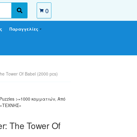
0
S
e
a
ς
Παραγγελίες
r
c
h
The Tower Of Babel (2000 pcs)
Puzzles >=1000 κομματιών
,
Από
 «ΤΕΧΝΗΣ»
er: The Tower Of