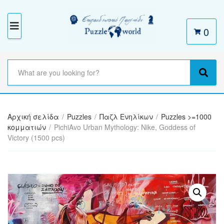
0
M
E
N
S
e
C
S
U
a
a
e
r
t
a
c
e
r
h
Αρχική σελίδα
/
Puzzles
/
Παζλ Ενηλίκων
/
Puzzles >=1000
g
c
t
κομματιών
/
PichiAvo Urban Mythology: Nike, Goddess of
o
h
e
Victory (1500 pcs)
r
x
y
t
n
a
m
e