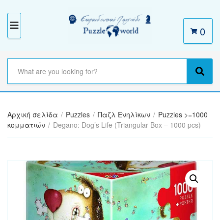
0
M
E
N
S
e
C
S
U
a
a
e
r
t
a
c
e
r
h
Αρχική σελίδα
/
Puzzles
/
Παζλ Ενηλίκων
/
Puzzles >=1000
g
c
t
κομματιών
/
Degano: Dog’s Life (Triangular Box – 1000 pcs)
o
h
e
r
x
y
t
n
a
m
e