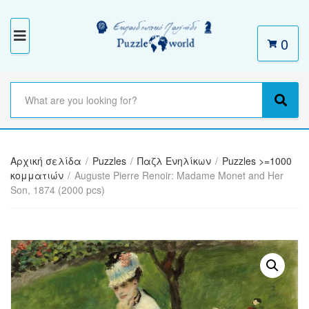
0
M
E
N
S
e
C
S
U
a
a
e
r
t
a
c
e
r
h
Αρχική σελίδα
/
Puzzles
/
Παζλ Ενηλίκων
/
Puzzles >=1000
g
c
t
κομματιών
/
Auguste Pierre Renoir: Madame Monet and Her
o
h
e
Son, 1874 (2000 pcs)
r
x
y
t
n
a
m
e