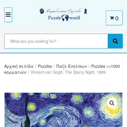
0
M
E
N
S
e
C
S
U
a
a
e
r
t
a
c
e
r
h
Αρχική σελίδα
/
Puzzles
/
Παζλ Ενηλίκων
/
Puzzles >=1000
g
c
t
κομματιών
/
Vincent van Gogh: The Starry Night, 1889
o
h
e
r
x
y
t
n
a
m
e