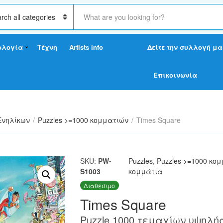
S
e
a
r
ολογία
Τέχνη
Artists info
Δείτε την συλλογή μα
c
h
t
Επικοινωνία
e
x
t
Ενηλίκων
/
Puzzles >=1000 κομματιών
/
Times Square
SKU:
PW-
Puzzles
,
Puzzles >=1000 κο
S1003
κομμάτια
Διαθέσιμο
Times Square
Puzzle 1000 τεμαχίων υψηλής