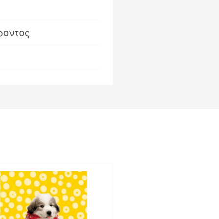
ροντος