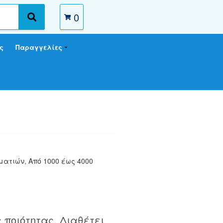
0
S
e
a
ς
Παραγγελίες
r
c
h
μματιών
,
Από 1000 έως 4000
 ποιότητας. Διαθέτει