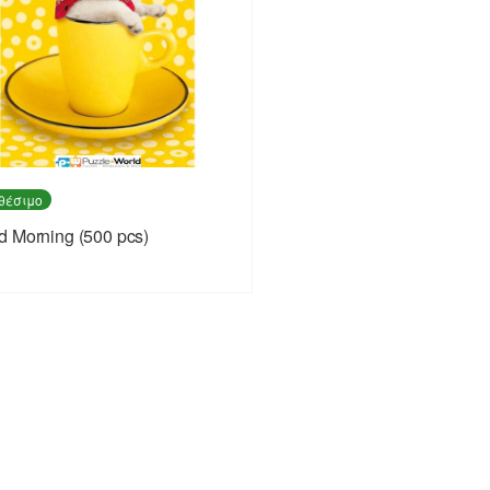
θέσιμο
 Morning (500 pcs)