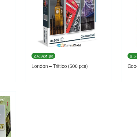
Διαθέσιμο
Δια
London – Trittico (500 pcs)
Good