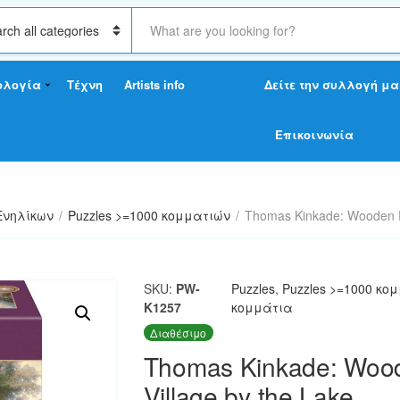
S
e
a
r
ολογία
Τέχνη
Artists info
Δείτε την συλλογή μα
c
h
t
Επικοινωνία
e
x
t
Ενηλίκων
/
Puzzles >=1000 κομματιών
/
Thomas Kinkade: Wooden Pu
SKU:
PW-
Puzzles
,
Puzzles >=1000 κο
K1257
κομμάτια
Διαθέσιμο
Thomas Kinkade: Wood
Village by the Lake