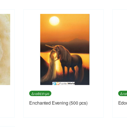
Διαθέσιμο
Δια
Enchanted Evening (500 pcs)
Εdou