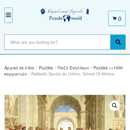
0
M
E
N
S
e
C
S
U
a
a
e
r
t
a
c
e
r
h
Αρχική σελίδα
/
Puzzles
/
Παζλ Ενηλίκων
/
Puzzles >=1000
g
c
t
κομματιών
/
Raffaello Sanzio da Urbino: School Of Athens
o
h
e
r
x
y
t
n
a
m
e