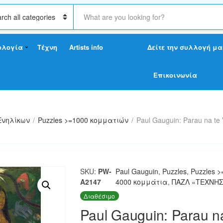
S
e
a
r
ολογία
Τέχνη
Artists info
Δείτε την συλλογή μα
c
h
t
Επικοινωνία
e
x
t
Ενηλίκων
/
Puzzles >=1000 κομματιών
/
Paul Gauguin: Parau na te 
SKU:
PW-
Paul Gauguin
,
Puzzles
,
Puzzles 
A2147
4000 κομμάτια
,
ΠΑΖΛ «ΤΕΧΝΗΣ
Διαθέσιμο
Paul Gauguin: Parau na