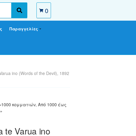
0
S
e
a
ς
Παραγγελίες
r
c
h
Varua ino (Words of the Devil), 1892
>=1000 κομματιών
,
Από 1000 έως
»
 te Varua ino