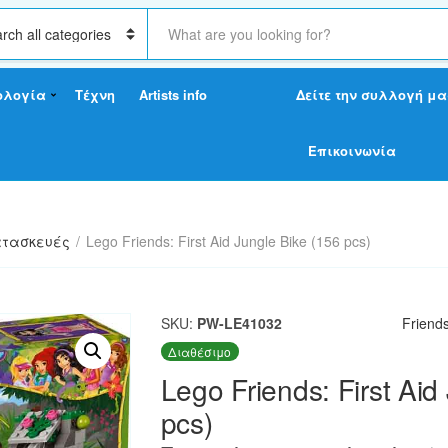
S
e
a
r
ολογία
Τέχνη
Artists info
Δείτε την συλλογή μα
c
h
t
Επικοινωνία
e
x
t
τασκευές
/
Lego Friends: First Aid Jungle Bike (156 pcs)
SKU:
PW-LE41032
Friend
Διαθέσιμο
Lego Friends: First Aid
pcs)