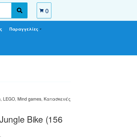
0
S
e
a
ς
Παραγγελίες
r
c
h
s
,
LEGO
,
Mind games
,
Κατασκευές
 Jungle Bike (156