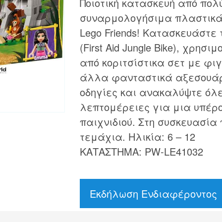
Ποιοτική κατασκευή από πο
συναρμολογήσιμα πλαστικά 
Lego Friends! Κατασκευάστε 
(First Aid Jungle Bike), χρησ
από κοριτσίστικα σετ με φι
άλλα φανταστικά αξεσουάρ.
οδηγίες και ανακαλύψτε όλε
λεπτομέρειες για μια υπέρ
παιχνιδιού. Στη συσκευασία 
τεμάχια. Ηλικία: 6 – 12
ΚΑΤΑΣΤΗΜΑ: PW-LE41032
Εκδήλωση Ενδιαφέροντος