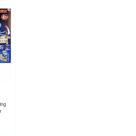
ing
r