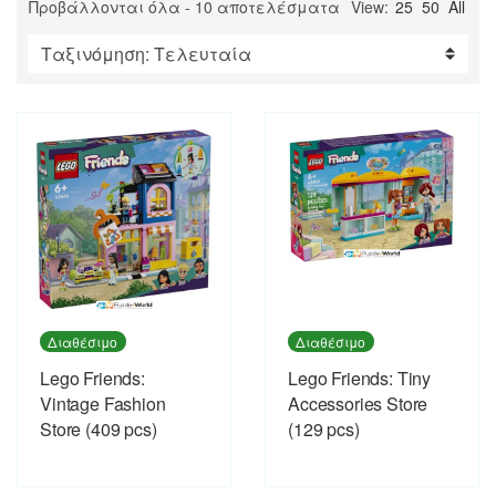
Sorted
Προβάλλονται όλα - 10 αποτελέσματα
View:
25
50
All
by
latest
Διαθέσιμο
Διαθέσιμο
Lego Friends:
Lego Friends: Tiny
Vintage Fashion
Accessories Store
Store (409 pcs)
(129 pcs)