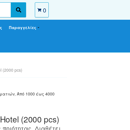
0
S
e
a
ς
Παραγγελίες
r
c
h
l (2000 pcs)
μματιών
,
Από 1000 έως 4000
Hotel (2000 pcs)
 ποιότητας. Διαθέτει