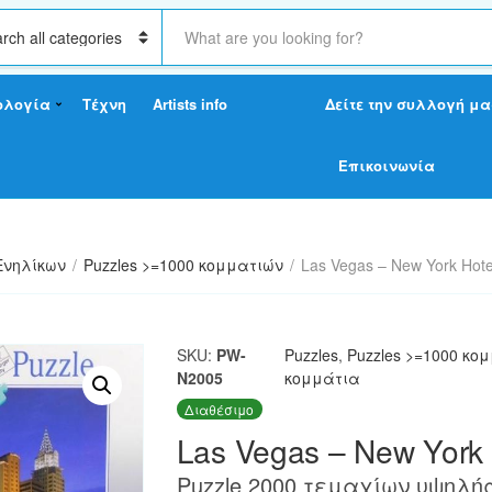
S
e
a
r
ολογία
Τέχνη
Artists info
Δείτε την συλλογή μα
c
h
t
Επικοινωνία
e
x
t
Ενηλίκων
/
Puzzles >=1000 κομματιών
/
Las Vegas – New York Hote
SKU:
PW-
Puzzles
,
Puzzles >=1000 κο
N2005
κομμάτια
Διαθέσιμο
Las Vegas – New York 
Puzzle 2000 τεμαχίων υψηλής