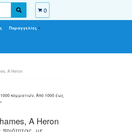
0
S
e
a
ς
Παραγγελίες
r
c
h
mes, A Heron
>=1000 κομματιών
,
Από 1000 έως
»
Thames, A Heron
 ποιότητας, με