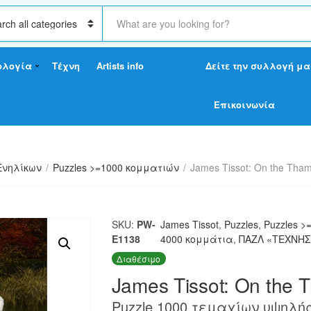
S
e
a
r
ολογία
Τέχνη
Artists info
Δείτε την συλλογή μα
c
h
t
Επικοινωνία
e
x
t
Ενηλίκων
/
Puzzles >=1000 κομματιών
/
James Tissot: On the Tha
SKU:
PW-
James Tissot
,
Puzzles
,
Puzzles 
E1138
4000 κομμάτια
,
ΠΑΖΛ «ΤΕΧΝΗΣ
Διαθέσιμο
James Tissot: On the 
Puzzle 1000 τεμαχίων υψηλής