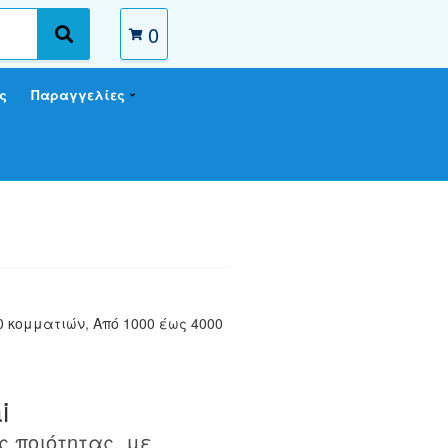
0
S
e
a
ς
Παραγγελίες
r
c
h
00 κομματιών
,
Από 1000 έως 4000
i
 ποιότητας, με