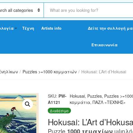
S
e
a
r
ολογία
Τέχνη
Artists info
Δείτε την συλλογή μα
c
h
t
Επικοινωνία
e
x
t
Ενηλίκων
/
Puzzles >=1000 κομματιών
/
Hokusai: L’Art d’Hokusai
SKU:
PW-
Hokusai
,
Puzzles
,
Puzzles >=10
A1121
κομμάτια
,
ΠΑΖΛ «ΤΕΧΝΗΣ»
Διαθέσιμο
Hokusai: L’Art d’Hokusa
Puzzle
1000 τεμαχίων
υψηλής