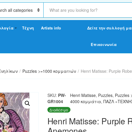
S
e
a
r
ολογία
Τέχνη
Artists info
Δείτε την συλλογή μα
c
h
t
Επικοινωνία
e
x
t
Ενηλίκων
/
Puzzles >=1000 κομματιών
/
Henri Matisse: Purple Ro
SKU:
PW-
Henri Matisse
,
Puzzles
,
Puzzles
GR1004
4000 κομμάτια
,
ΠΑΖΛ «ΤΕΧΝΗ
Διαθέσιμο
Henri Matisse: Purple
Anemones