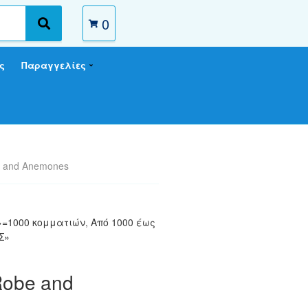
0
S
e
a
ς
Παραγγελίες
r
c
h
be and Anemones
 >=1000 κομματιών
,
Από 1000 έως
Σ»
 Robe and