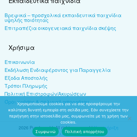
Εκπαιδευτικά παιχνίδια
Βρεφικά – προσχολικά εκπαιδευτικά παιχνίδια
υψηλής ποιότητας
Επιτραπέζια οικογενειακά παιχνίδια σκέψης
Χρήσιμα
Επικοινωνία
Εκδήλωση Ενδιαφέροντος για Παραγγελία
Έξοδα Αποστολής
Τρόποι Πληρωμής
Πολιτική Επιστροφών/Ακυρώσεων
Όροι χρήσης & πολιτική απορρήτου
Χρησιμοποιούμε cookies για να σας προσφέρουμε την
καλύτερη δυνατή εμπειρία στη σελίδα μας. Εάν συνεχίσετε την
περιήγηση στην ιστοσελίδα μας, συμφωνείτε με τη χρήση των
cookies.
2026 Puzzleworld. All rights reserved |
Υποστήριξη
Συμφωνώ
Πολιτική απορρήτου
ιστοσελίδων
-
dezitech.