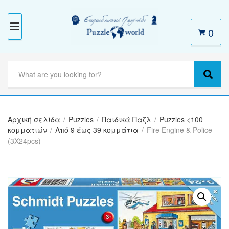
0
M
E
N
S
e
C
S
U
a
a
e
r
t
a
c
e
r
h
Αρχική σελίδα
/
Puzzles
/
Παιδικά Παζλ
/
Puzzles <100
g
c
t
κομματιών
/
Από 9 έως 39 κομμάτια
/
Fire Engine & Police
o
h
e
(3X24pcs)
r
x
y
t
n
a
m
e