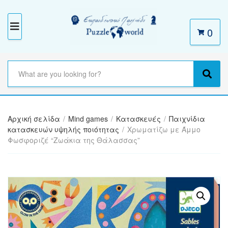
0
M
E
N
S
e
C
S
U
a
a
e
r
t
a
c
e
r
h
Αρχική σελίδα
/
Mind games
/
Κατασκευές
/
Παιχνίδια
g
c
t
κατασκευών υψηλής ποιότητας
/
Χρωματίζω με Άμμο
o
h
e
Φωσφοριζέ “Ζωάκια της Θάλασσας”
r
x
y
t
n
a
m
e