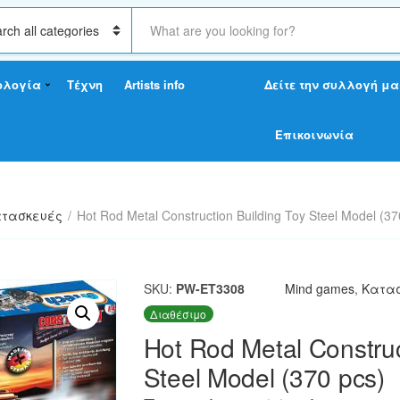
S
e
a
r
ολογία
Τέχνη
Artists info
Δείτε την συλλογή μα
c
h
t
Επικοινωνία
e
x
t
τασκευές
/
Hot Rod Metal Construction Building Toy Steel Model (37
SKU:
PW-ET3308
Mind games
,
Κατα
Διαθέσιμο
Hot Rod Metal Construc
Steel Model (370 pcs)