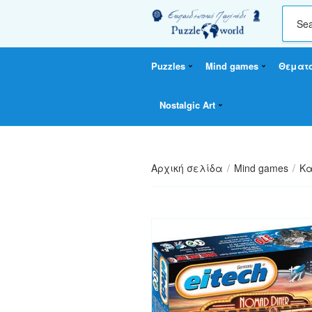
C
a
t
Puzzles
Mind games
Θεματ
e
g
o
Nostalgic Art
r
y
n
a
Αρχική σελίδα
/
Mind games
/
Κα
m
e