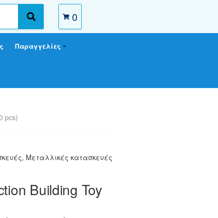
0
S
e
a
ς
Παραγγελίες
r
c
h
0 pcs)
σκευές
,
Μεταλλικές κατασκευές
tion Building Toy