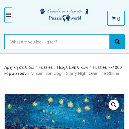
0
M
E
N
S
e
C
S
U
a
a
e
r
t
a
c
e
r
h
Αρχική σελίδα
/
Puzzles
/
Παζλ Ενηλίκων
/
Puzzles >=1000
g
c
t
κομματιών
/
Vincent van Gogh: Starry Night Over The Rhone
o
h
e
r
x
y
t
n
a
m
e