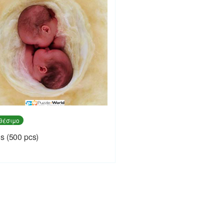
θέσιμο
s (500 pcs)