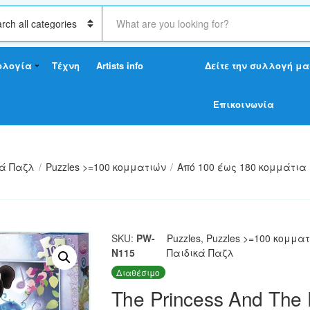
S
e
a
r
ολογία
Τέχνη
Artists info
Δείτε την συλλογή μα
c
h
t
Επικοινωνία
e
x
t
κά Παζλ
/
Puzzles >=100 κομματιών
/
Από 100 έως 180 κομμάτια
SKU:
PW-
Puzzles
,
Puzzles >=100 κομμα
N115
Παιδικά Παζλ
Διαθέσιμο
The Princess And The 