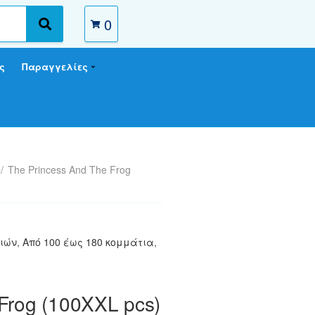
0
S
e
a
ς
Παραγγελίες
r
c
h
/
The Princess And The Frog
τιών
,
Από 100 έως 180 κομμάτια
,
Frog (100XXL pcs)