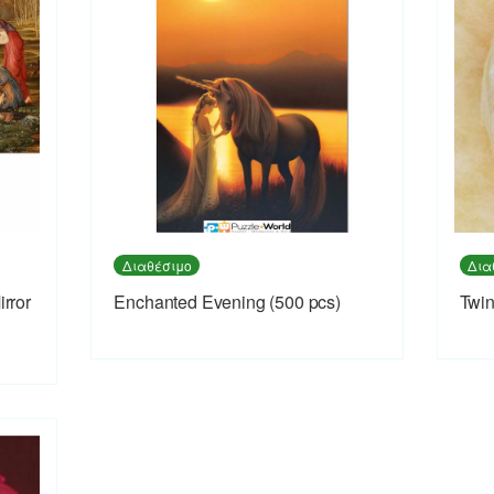
Διαθέσιμο
Δια
rror
Enchanted Evening (500 pcs)
Twin