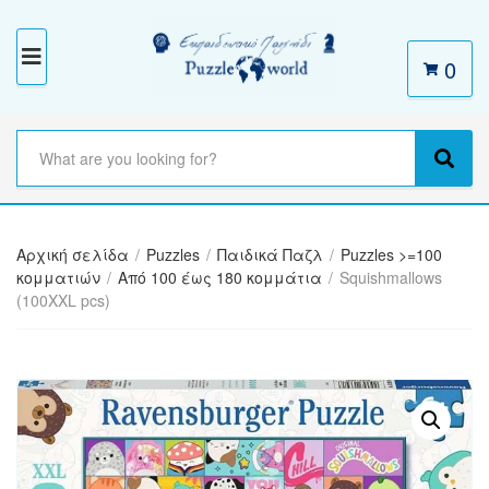
0
M
E
N
S
e
C
S
U
a
a
e
r
t
a
c
e
r
h
Αρχική σελίδα
/
Puzzles
/
Παιδικά Παζλ
/
Puzzles >=100
g
c
t
κομματιών
/
Από 100 έως 180 κομμάτια
/
Squishmallows
o
h
e
(100XXL pcs)
r
x
y
t
n
a
m
e