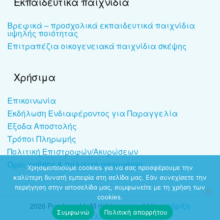
Εκπαιδευτικά παιχνίδια
Βρεφικά – προσχολικά εκπαιδευτικά παιχνίδια
υψηλής ποιότητας
Επιτραπέζια οικογενειακά παιχνίδια σκέψης
Χρήσιμα
Επικοινωνία
Εκδήλωση Ενδιαφέροντος για Παραγγελία
Έξοδα Αποστολής
Τρόποι Πληρωμής
Πολιτική Επιστροφών/Ακυρώσεων
Όροι χρήσης & πολιτική απορρήτου
Χρησιμοποιούμε cookies για να σας προσφέρουμε την
καλύτερη δυνατή εμπειρία στη σελίδα μας. Εάν συνεχίσετε την
περιήγηση στην ιστοσελίδα μας, συμφωνείτε με τη χρήση των
cookies.
2026 Puzzleworld. All rights reserved |
Υποστήριξη
Συμφωνώ
Πολιτική απορρήτου
ιστοσελίδων
-
dezitech.