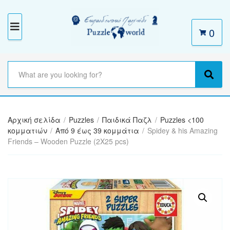
0
M
E
N
S
e
C
S
U
a
a
e
r
t
a
c
e
r
h
Αρχική σελίδα
/
Puzzles
/
Παιδικά Παζλ
/
Puzzles <100
g
c
t
κομματιών
/
Από 9 έως 39 κομμάτια
/
Spidey & his Amazing
o
h
e
Friends – Wooden Puzzle (2X25 pcs)
r
x
y
t
n
a
m
e