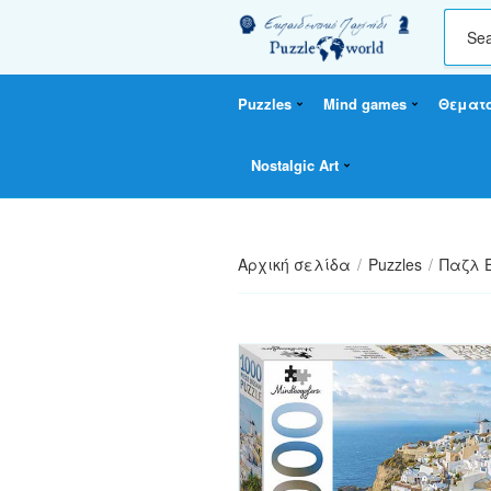
C
a
t
Puzzles
Mind games
Θεματ
e
g
o
Nostalgic Art
r
y
n
a
Αρχική σελίδα
/
Puzzles
/
Παζλ 
m
e