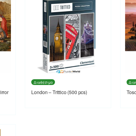
Διαθέσιμο
Δια
rror
London – Trittico (500 pcs)
Tosc