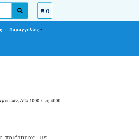
0
S
e
a
ς
Παραγγελίες
r
c
h
ομματιών
,
Από 1000 έως 4000
 ποιότητας, με