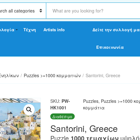
S
e
a
r
ολογία
Τέχνη
Artists info
Δείτε την συλλογή μα
c
h
t
Επικοινωνία
e
x
t
Ενηλίκων
/
Puzzles >=1000 κομματιών
/
Santorini, Greece
SKU:
PW-
Puzzles
,
Puzzles >=1000 κ
HK1001
κομμάτια
Διαθέσιμο
Santorini, Greece
Puzzle
1000 τεμαχίων
υψηλής