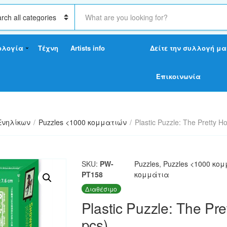
S
e
a
r
ολογία
Τέχνη
Artists info
Δείτε την συλλογή μα
c
h
t
Επικοινωνία
e
x
t
Ενηλίκων
/
Puzzles <1000 κομματιών
/
Plastic Puzzle: The Pretty H
SKU:
PW-
Puzzles
,
Puzzles <1000 κο
PT158
κομμάτια
Διαθέσιμο
Plastic Puzzle: The Pr
pcs)