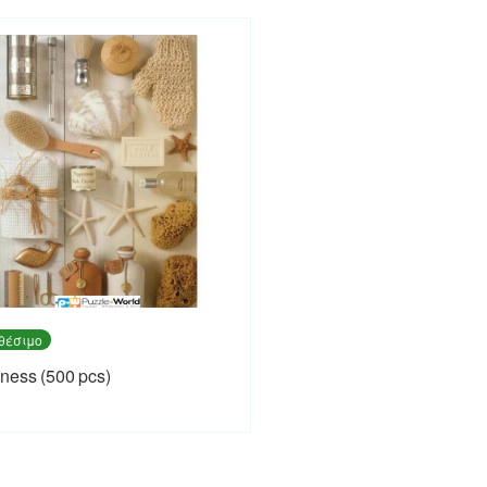
θέσιμο
ness (500 pcs)