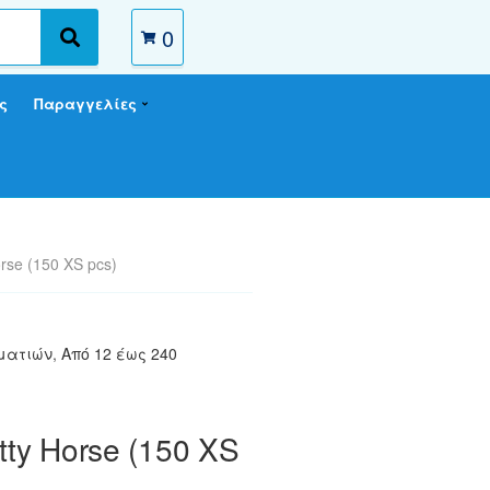
0
S
e
a
ς
Παραγγελίες
r
c
h
orse (150 XS pcs)
μματιών
,
Από 12 έως 240
etty Horse (150 XS