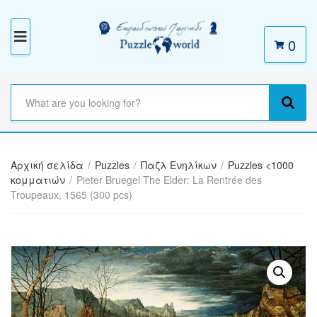
0
M
E
N
S
e
C
S
U
a
a
e
r
t
a
c
e
r
h
Αρχική σελίδα
/
Puzzles
/
Παζλ Ενηλίκων
/
Puzzles <1000
g
c
t
κομματιών
/
Pieter Bruegel The Elder: La Rentrée des
o
h
e
Troupeaux, 1565 (300 pcs)
r
x
y
t
n
a
m
e