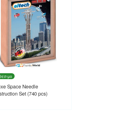
θέσιμο
uxe Space Needle
truction Set (740 pcs)