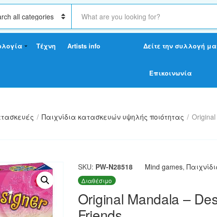
S
e
a
r
ολογία
Τέχνη
Artists info
Δείτε την συλλογή μα
c
h
t
Επικοινωνία
e
x
t
τασκευές
/
Παιχνίδια κατασκευών υψηλής ποιότητας
/
Origina
SKU:
PW-N28518
Mind games
,
Παιχνίδ
Διαθέσιμο
Original Mandala – Des
Friends