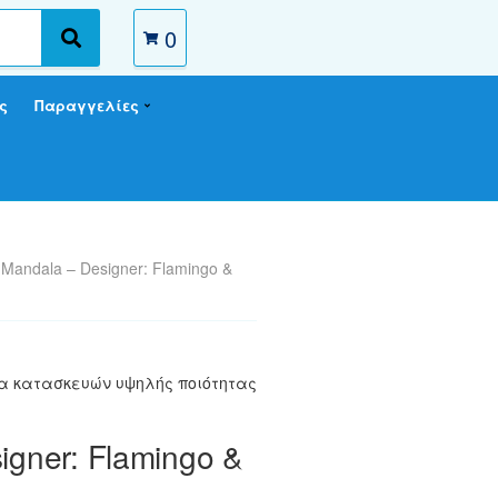
0
S
e
a
ς
Παραγγελίες
r
c
h
l Mandala – Designer: Flamingo &
ια κατασκευών υψηλής ποιότητας
igner: Flamingo &