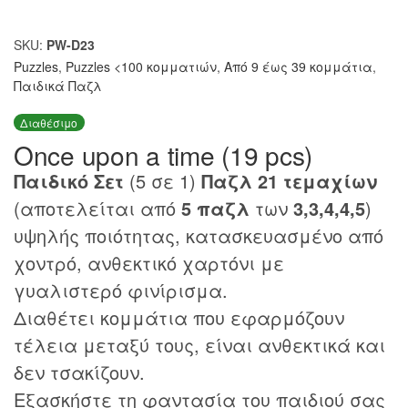
SKU:
PW-D23
Puzzles
,
Puzzles <100 κομματιών
,
Από 9 έως 39 κομμάτια
,
Παιδικά Παζλ
Διαθέσιμο
Once upon a time (19 pcs)
Παιδικό Σετ
(5 σε 1)
Παζλ 21 τεμαχίων
(αποτελείται από
5 παζλ
των
3,3,4,4,5
)
υψηλής ποιότητας, κατασκευασμένο από
χοντρό, ανθεκτικό χαρτόνι με
γυαλιστερό φινίρισμα.
Διαθέτει κομμάτια που εφαρμόζουν
τέλεια μεταξύ τους, είναι ανθεκτικά και
δεν τσακίζουν.
Εξασκήστε τη φαντασία του παιδιού σας