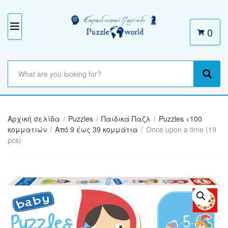
0
M
E
N
S
e
C
S
U
a
a
e
r
t
a
c
e
r
h
Αρχική σελίδα
/
Puzzles
/
Παιδικά Παζλ
/
Puzzles <100
g
c
t
κομματιών
/
Από 9 έως 39 κομμάτια
/
Once upon a time (19
o
h
e
pcs)
r
x
y
t
n
a
m
e