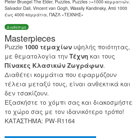
Pieter Bruegel The Elder
,
Puzzles
,
Puzzles >=1000 κομματιών
,
Salvador Dali
,
Vincent van Gogh
,
Wassily Kandinsky
,
Από 1000
έως 4000 κομμάτια
,
ΠΑΖΛ «ΤΕΧΝΗΣ»
Διαθέσιμο
Masterpieces
Puzzle
1000 τεμαχίων
υψηλής ποιότητας,
με θεματολογία την
Τέχνη
και τους
Πίνακες Κλασικών Ζωγράφων
.
Διαθέτει κομμάτια που εφαρμόζουν
τέλεια μεταξύ τους, είναι ανθεκτικά και
δεν τσακίζουν.
Εξασκήστε το χόμπι σας και διακοσμήστε
το χώρο σας με τον ιδανικότερο τρόπο!
ΚΑΤΑΣΤΗΜΑ: PW-R1164