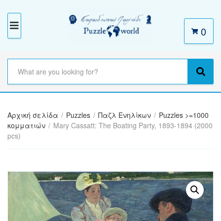
0
M
E
N
S
e
C
S
U
a
a
e
r
t
a
c
e
r
h
Αρχική σελίδα
/
Puzzles
/
Παζλ Ενηλίκων
/
Puzzles >=1000
g
c
t
κομματιών
/
Mary Cassatt: The Boating Party, 1893-1894 (2000
o
h
e
pcs)
r
x
y
t
n
a
m
e