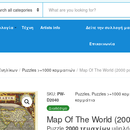
S
e
a
r
ολογία
Τέχνη
Artists info
Δείτε την συλλογή μα
c
h
t
Επικοινωνία
e
x
t
Ενηλίκων
/
Puzzles >=1000 κομματιών
/
Map Of The World (2000 p
SKU:
PW-
Puzzles
,
Puzzles >=1000 κο
D2040
κομμάτια
Διαθέσιμο
Map Of The World (200
Puzzle
2000 τεμαχίων
υψηλή