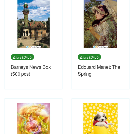
Διαθέσιμο
Διαθέσιμο
Barneys News Box
Εdouard Manet: The
(500 pcs)
Spring