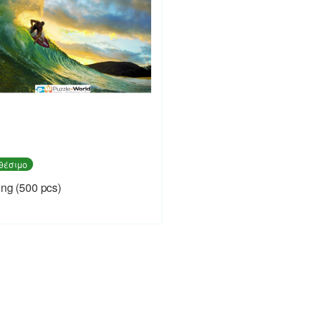
θέσιμο
ing (500 pcs)