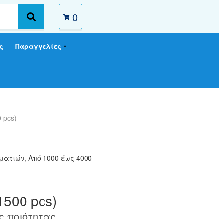
0
S
e
a
ς
Παραγγελίες
r
c
h
 pcs)
μματιών
,
Από 1000 έως 4000
1500 pcs)
 ποιότητας.