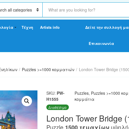
S
e
a
r
ολογία
Τέχνη
Artists info
Δείτε την συλλογή μα
c
h
t
Επικοινωνία
e
x
t
Ενηλίκων
/
Puzzles >=1000 κομματιών
/
London Tower Bridge (1500
SKU:
PW-
Puzzles
,
Puzzles >=1000 κο
H1555
κομμάτια
Διαθέσιμο
London Tower Bridge (
Puzzle
1500 τεμαχίων
υψηλής