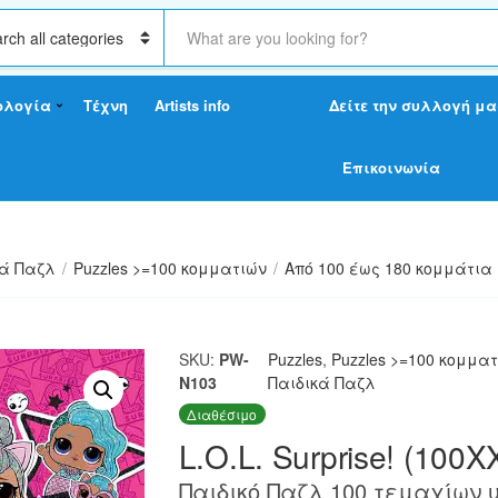
S
e
a
r
ολογία
Τέχνη
Artists info
Δείτε την συλλογή μα
c
h
t
Επικοινωνία
e
x
t
κά Παζλ
/
Puzzles >=100 κομματιών
/
Από 100 έως 180 κομμάτια
SKU:
PW-
Puzzles
,
Puzzles >=100 κομμα
N103
Παιδικά Παζλ
Διαθέσιμο
L.O.L. Surprise! (100X
Παιδικό Παζλ 100 τεμαχίων 