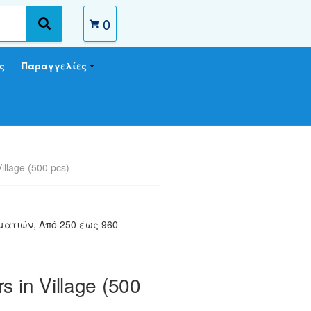
0
S
e
a
ς
Παραγγελίες
r
c
h
illage (500 pcs)
μματιών
,
Από 250 έως 960
s in Village (500