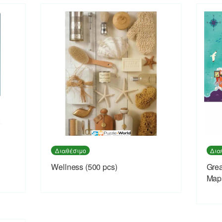
Διαθέσιμο
Δια
Wellness (500 pcs)
Grea
Map