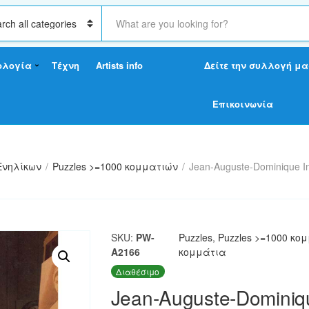
S
e
a
r
ολογία
Τέχνη
Artists info
Δείτε την συλλογή μα
c
h
t
Επικοινωνία
e
x
t
Ενηλίκων
/
Puzzles >=1000 κομματιών
/
Jean-Auguste-Dominique In
SKU:
PW-
Puzzles
,
Puzzles >=1000 κο
A2166
κομμάτια
Διαθέσιμο
Jean-Auguste-Dominiqu