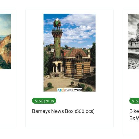
Διαθέσιμο
Δια
Barneys News Box (500 pcs)
Bike
B&W