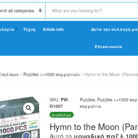
S
e
a
r
ολογία
Τέχνη
Artists info
Δείτε την συλλογή μα
c
h
t
Επικοινωνία
e
x
t
Ενηλίκων
/
Puzzles >=1000 κομματιών
/
Hymn to the Moon (Panor
SKU:
PW-
Puzzles
,
Puzzles >=1000 κο
G1007
κομμάτια
Διαθέσιμο
Hymn to the Moon (Pa
Αυτό το
μοναδικό παζλ 100