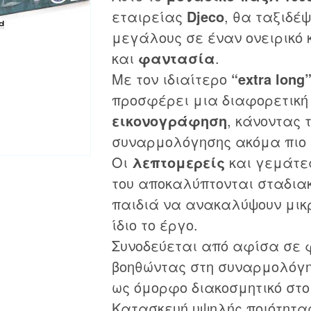
εταιρείας
Djeco
, θα ταξιδέψ
μεγάλους σε έναν ονειρικό
και
φαντασία
.
Με τον ιδιαίτερο
“extra long
προσφέρει μια διαφορετική
εικονογράφηση
, κάνοντας 
συναρμολόγησης ακόμα πιο
Οι
λεπτομερείς
και γεμάτ
του αποκαλύπτονται σταδια
παιδιά να ανακαλύψουν μικρ
ίδιο το έργο.
Συνοδεύεται από αφίσα σε 
βοηθώντας στη συναρμολόγη
ως όμορφο διακοσμητικό στο
Κατασκευή υψηλής ποιότητα