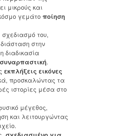
ει μικρούς και
 κόσμο γεμάτο
ποίηση
”
σχεδιασμό του,
 διάσταση στην
τη διαδικασία
συναρπαστική
.
ες
εκπλήξεις εικόνες
κά, προσκαλώντας τα
ές ιστορίες μέσα στο
φυσικό μέγεθος,
ση και λειτουργώντας
ιχείο.
ς,
σχεδιασμένο για